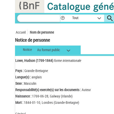
Panneau de gestion des cookies
Tout
Accueil
Nom de personne
Notice de personne
Notice
Au format public
Lowe, Hudson (1769-1844)
forme internationale
Pays :
Grande-Bretagne
Langue(s) :
anglais
Sexe :
Masculin
Responsabilité(s) exercée(s) sur les documents :
Auteur
Naissance :
1769-06-28, Galway (Irlande)
Mort :
1844-01-10, Londres (Grande-Bretagne)
Général.