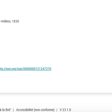
e-Hélène, 1830
ttp://isni.org/isni/0000000121247270
 à la BnF
|
Accessibilité (non conforme)
|
V 23.1.0