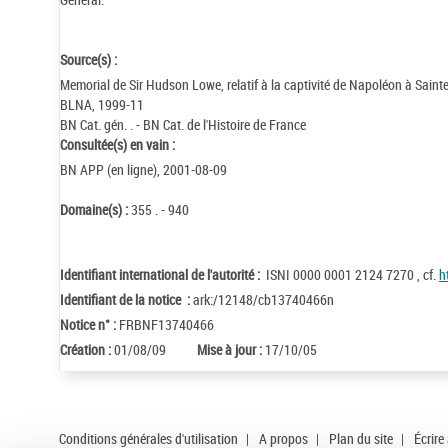
Source(s) :
Memorial de Sir Hudson Lowe, relatif à la captivité de Napoléon à Saint
BLNA, 1999-11
BN Cat. gén. . - BN Cat. de l'Histoire de France
Consultée(s) en vain :
BN APP (en ligne), 2001-08-09
Domaine(s) :
355 . - 940
Identifiant international de l'autorité :
ISNI 0000 0001 2124 7270 , cf.
h
Identifiant de la notice :
ark:/12148/cb13740466n
Notice n° :
FRBNF13740466
Création :
01/08/09
Mise à jour :
17/10/05
Conditions générales d'utilisation
|
A propos
|
Plan du site
|
Écrire