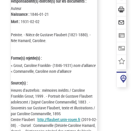
Responsabilité(s) exercée(s) sur les documents :
Auteur
Naissance :
1846-01-21
Mort :
1931-02-02
Peintre. - Nièce de Gustave Flaubert (1821-1880). -
Née Hamard, Caroline.
Forme(s) rejetée(s) :
< Grout, Caroline Franklin- (1846-1931)
nom d'alliance
< Commanville, Caroline
nom d'alliance
Source(s) :
Heures d'autrefois : mémoires inédits / Caroline
Franklin Grout, 1999 . - Portrait de Gustave Flaubert
adolescent / [signé Caroline Commanville], 1883 . -
Souvenirs sur Gustave Flaubert, texte et illustrations /
par Caroline Commanville, 1895
Centre Flaubert :
http://flaubert.univ-rouen.fr
(2019-02-
08) . - Oursel : Commanville (Désirée-Caroline Hamard,