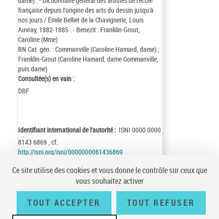
dame) . - Dictionnaire général des artistes de l'école
française depuis l'origine des arts du dessin jusqu'à
nos jours / Émile Bellier de la Chavignerie, Louis
Auvray, 1882-1885 . - Benezit : Franklin-Grout,
Caroline (Mme)
BN Cat. gén. : Commanville (Caroline Hamard, dame) ;
Franklin-Grout (Caroline Hamard, dame Commanville,
puis dame)
Consultée(s) en vain :
DBF
Identifiant international de l'autorité :
ISNI 0000 0000
8143 6869 , cf.
http://isni.org/isni/0000000081436869
Identifiant de la notice :
ark:/12148/cb135164842
Ce site utilise des cookies et vous donne le contrôle sur ceux que
Notice n° :
FRBNF13516484
vous souhaitez activer
Création :
92/04/02
Mise à jour :
19/02/08
TOUT ACCEPTER
TOUT REFUSER