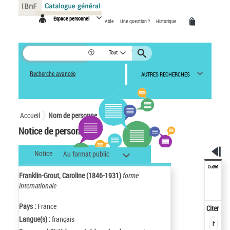
Panneau de gestion des cookies
Espace personnel
Aide
Une question ?
Historique
Tout
Recherche avancée
AUTRES RECHERCHES
Accueil
Nom de personne
Notice de personne
Notice
Au format public
Outils
Franklin-Grout, Caroline (1846-1931)
forme
internationale
Pays :
France
Citer
Langue(s) :
français