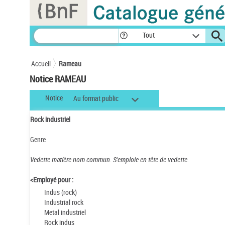
Panneau de gestion des cookies
Tout
Accueil
Rameau
Notice RAMEAU
Notice
Au format public
Rock industriel
Genre
Vedette matière nom commun.
S'emploie en tête de vedette.
<Employé pour :
Indus (rock)
Industrial rock
Metal industriel
Rock indus