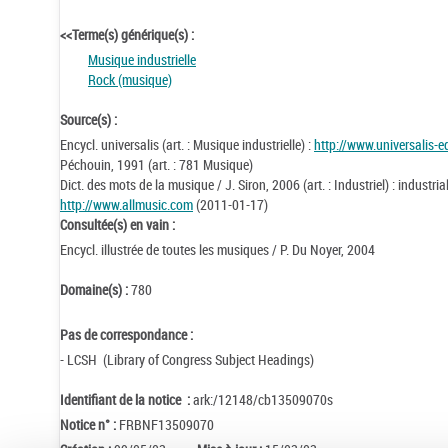
<<Terme(s) générique(s) :
Musique industrielle
Rock (musique)
Source(s) :
Encycl. universalis (art. : Musique industrielle) :
http://www.universalis-
Péchouin, 1991 (art. : 781 Musique)
Dict. des mots de la musique / J. Siron, 2006 (art. : Industriel) : industrial
http://www.allmusic.com
(2011-01-17)
Consultée(s) en vain :
Encycl. illustrée de toutes les musiques / P. Du Noyer, 2004
Domaine(s) :
780
Pas de correspondance :
- LCSH (Library of Congress Subject Headings)
Identifiant de la notice :
ark:/12148/cb13509070s
Notice n° :
FRBNF13509070