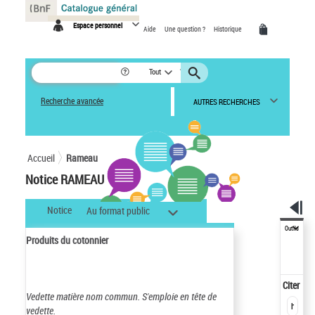
Panneau de gestion des cookies
Espace personnel
Aide
Une question ?
Historique
Tout
Recherche avancée
AUTRES RECHERCHES
Accueil
Rameau
Notice RAMEAU
Notice
Au format public
Outils
Produits du cotonnier
Citer
Vedette matière nom commun.
S'emploie en tête de
vedette.