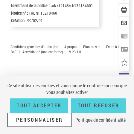
Identifiant de la notice :
ark:/12148/cb132184601
Notice n° :
FRBNF13218460
Création :
99/02/01
Conditions générales d'utilisation
|
A propos
|
Plan du site
|
Écrire à la
BnF
|
Accessibilité (non conforme)
|
V 23.1.0
Ce site utilise des cookies et vous donne le contrôle sur ceux que
vous souhaitez activer
TOUT ACCEPTER
TOUT REFUSER
PERSONNALISER
Politique de confidentialité