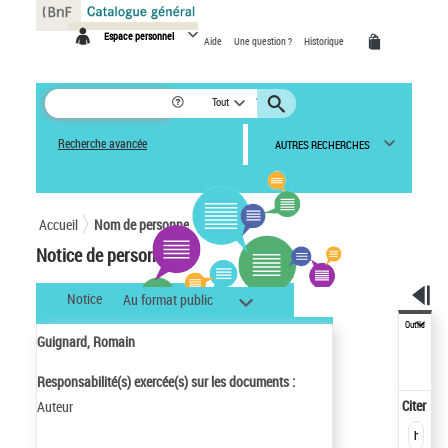
Panneau de gestion des cookies
Espace personnel
Aide
Une question ?
Historique
Tout
Recherche avancée
AUTRES RECHERCHES
Accueil
Nom de personne
Notice de personne
Notice
Au format public
Outils
Guignard, Romain
Responsabilité(s) exercée(s) sur les documents :
Citer
Auteur