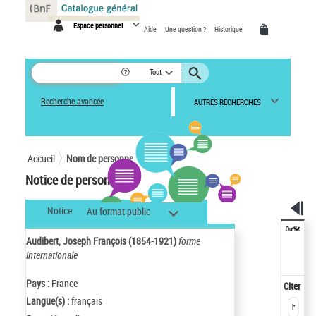
Panneau de gestion des cookies
Espace personnel
Aide
Une question ?
Historique
Tout
Recherche avancée
AUTRES RECHERCHES
Accueil
Nom de personne
Notice de personne
Notice
Au format public
Outils
Audibert, Joseph François (1854-1921)
forme
internationale
Pays :
France
Citer
Langue(s) :
français