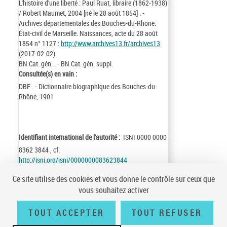
L'histoire d'une liberté : Paul Ruat, libraire (1862-1938)
/ Robert Maumet, 2004 [né le 28 août 1854] . -
Archives départementales des Bouches-du-Rhone.
État-civil de Marseille. Naissances, acte du 28 août
1854 n° 1127 :
http://www.archives13.fr/archives13
(2017-02-02)
BN Cat. gén. . - BN Cat. gén. suppl.
Consultée(s) en vain :
DBF . - Dictionnaire biographique des Bouches-du-
Rhône, 1901
Identifiant international de l'autorité :
ISNI 0000 0000
8362 3844 , cf.
http://isni.org/isni/0000000083623844
Identifiant de la notice :
ark:/12148/cb131983936
Ce site utilise des cookies et vous donne le contrôle sur ceux que
Notice n° :
FRBNF13198393
vous souhaitez activer
Création :
97/08/18
Mise à jour :
17/02/03
TOUT ACCEPTER
TOUT REFUSER