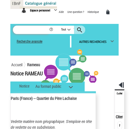
Panneau de gestion des cookies
Espace personnel
Aide
Une question ?
Historique
Tout
Recherche avancée
AUTRES RECHERCHES
Accueil
Rameau
Notice RAMEAU
Notice
Au format public
Outils
Paris (France) -- Quartier du Père Lachaise
Citer
Vedette matière nom géographique.
S'emploie en tête
de vedette ou en subdivision.