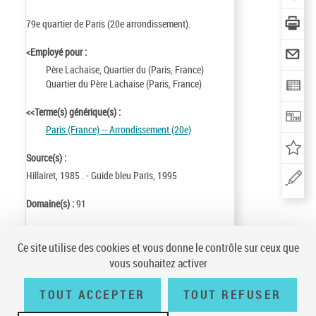
79e quartier de Paris (20e arrondissement).
<Employé pour :
Père Lachaise, Quartier du (Paris, France)
Quartier du Père Lachaise (Paris, France)
<<Terme(s) générique(s) :
Paris (France) -- Arrondissement (20e)
Source(s) :
Hillairet, 1985 . - Guide bleu Paris, 1995
Domaine(s) :
91
Identifiant de la notice :
ark:/12148/cb13193900t
Ce site utilise des cookies et vous donne le contrôle sur ceux que
Notice n° :
FRBNF13193900
vous souhaitez activer
Création :
98/06/05
Mise à jour :
98/06/26
TOUT ACCEPTER
TOUT REFUSER