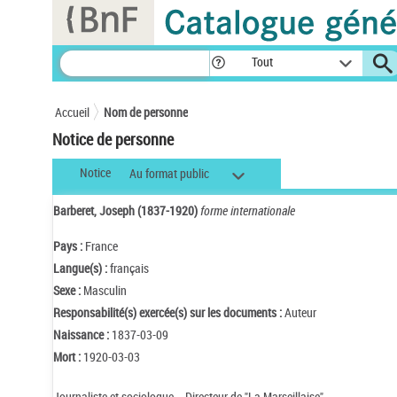
Panneau de gestion des cookies
Tout
Accueil
Nom de personne
Notice de personne
Notice
Au format public
Barberet, Joseph (1837-1920)
forme internationale
Pays :
France
Langue(s) :
français
Sexe :
Masculin
Responsabilité(s) exercée(s) sur les documents :
Auteur
Naissance :
1837-03-09
Mort :
1920-03-03
Journaliste et sociologue. - Directeur de "La Marseillaise".