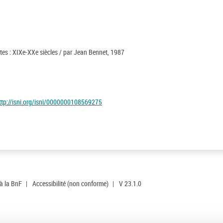
stes : XIXe-XXe siècles / par Jean Bennet, 1987
ttp://isni.org/isni/0000000108569275
 à la BnF
|
Accessibilité (non conforme)
|
V 23.1.0