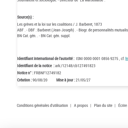
Source(s) :
Les grèves et la loi sur les coalitions / J. Barberet, 1873
ABF . - DBF : Barberet (Jean-Joseph) . - Biogr. de personnalités mutuali
BN Cat. gén. . - BN Cat. gén. suppl.
Identifiant international de l'autorité :
ISNI 0000 0001 0856 9275 , cf.
h
Identifiant de la notice :
ark:/12148/cb127491823
Notice n° :
FRBNF12749182
Création :
90/08/20
Mise à jour :
21/05/27
Conditions générales d'utilisation
|
A propos
|
Plan du site
|
Écrire