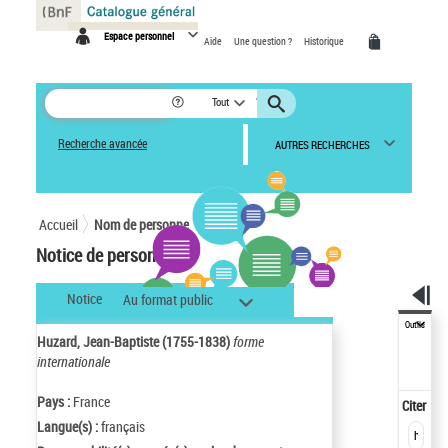
Panneau de gestion des cookies
Espace personnel
Aide
Une question ?
Historique
Tout
Recherche avancée
AUTRES RECHERCHES
Accueil
Nom de personne
Notice de personne
Notice
Au format public
Outils
Huzard, Jean-Baptiste (1755-1838)
forme
internationale
Pays :
France
Citer
Langue(s) :
français