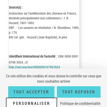
Source(s) :
Instruction sur l'amélioration des chevaux en France,
destinée principalement aux cultivateurs / J. B.
Huzard, 1801-1802
DBF . - Les savants en révolution / N. Dhombres, 1989,
p. 176
BN Cat. gén. : Huzard (Jean-Baptiste), le père
Identifiant international de l'autorité :
ISNI 0000 0001
0796 3924 , cf.
http://isni.org/isni/0000000107963924
Identifiant de la notice :
ark:/12148/cb12535119t
Ce site utilise des cookies et vous donne le contrôle sur ceux que
Notice n° :
FRBNF12535119
vous souhaitez activer
Création :
96/10/03
Mise à jour :
23/07/06
TOUT ACCEPTER
TOUT REFUSER
PERSONNALISER
Politique de confidentialité
Conditions générales d'utilisation
|
A propos
|
Plan du site
|
Écrire à la