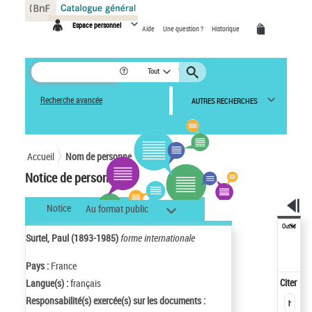
Panneau de gestion des cookies
Espace personnel
Aide
Une question ?
Historique
Tout
Recherche avancée
AUTRES RECHERCHES
Accueil
Nom de personne
Notice de personne
Notice
Au format public
Outils
Surtel, Paul (1893-1985)
forme internationale
Pays :
France
Citer
Langue(s) :
français
Responsabilité(s) exercée(s) sur les documents :