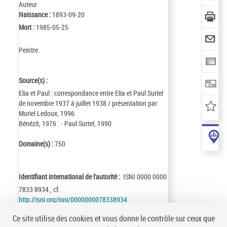
Auteur
Naissance :
1893-09-20
Mort :
1985-05-25
Peintre.
Source(s) :
Elia et Paul : correspondance entre Elia et Paul Surtel
de novembre 1937 à juillet 1938 / présentation par
Muriel Ledoux, 1996
Bénézit, 1976 . - Paul Surtel, 1990
Domaine(s) :
750
Identifiant international de l'autorité :
ISNI 0000 0000
7833 8934 , cf.
http://isni.org/isni/0000000078338934
Identifiant de la notice :
ark:/12148/cb12522077s
Ce site utilise des cookies et vous donne le contrôle sur ceux que
Notice n° :
FRBNF12522077