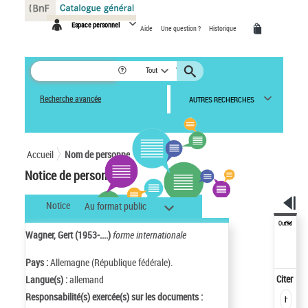
Panneau de gestion des cookies
Espace personnel
Aide
Une question ?
Historique
Tout
Recherche avancée
AUTRES RECHERCHES
Accueil
Nom de personne
Notice de personne
Notice
Au format public
Outils
Wagner, Gert (1953-....)
forme internationale
Pays :
Allemagne (République fédérale).
Citer
Langue(s) :
allemand
Responsabilité(s) exercée(s) sur les documents :