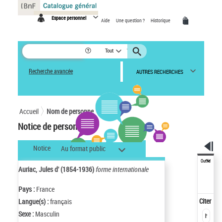
Panneau de gestion des cookies
Espace personnel
Aide
Une question ?
Historique
Tout
Recherche avancée
AUTRES RECHERCHES
Accueil
Nom de personne
Notice de personne
Notice
Au format public
Outils
Auriac, Jules d' (1854-1936)
forme internationale
Pays :
France
Citer
Langue(s) :
français
Sexe :
Masculin