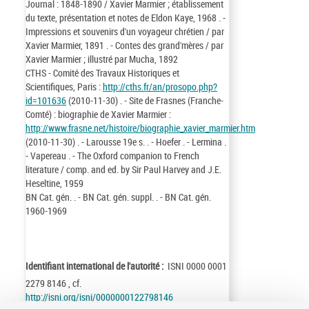
Journal : 1848-1890 / Xavier Marmier ; établissement
du texte, présentation et notes de Eldon Kaye, 1968 . -
Impressions et souvenirs d'un voyageur chrétien / par
Xavier Marmier, 1891 . - Contes des grand'mères / par
Xavier Marmier ; illustré par Mucha, 1892
CTHS - Comité des Travaux Historiques et
Scientifiques, Paris :
http://cths.fr/an/prosopo.php?
id=101636
(2010-11-30) . - Site de Frasnes (Franche-
Comté) : biographie de Xavier Marmier :
http://www.frasne.net/histoire/biographie_xavier_marmier.htm
(2010-11-30) . - Larousse 19e s. . - Hoefer . - Lermina .
- Vapereau . - The Oxford companion to French
literature / comp. and ed. by Sir Paul Harvey and J.E.
Heseltine, 1959
BN Cat. gén. . - BN Cat. gén. suppl. . - BN Cat. gén.
1960-1969
Identifiant international de l'autorité :
ISNI 0000 0001
2279 8146 , cf.
http://isni.org/isni/0000000122798146