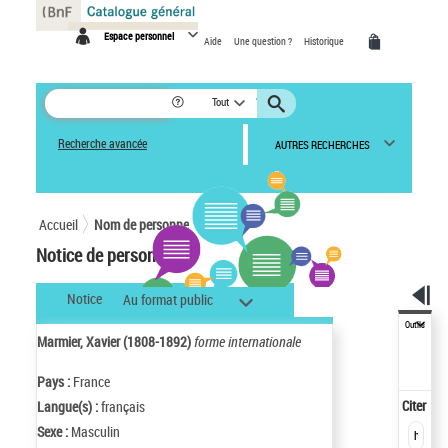
Panneau de gestion des cookies
Espace personnel
Aide
Une question ?
Historique
Tout
Recherche avancée
AUTRES RECHERCHES
Accueil
Nom de personne
Notice de personne
Notice
Au format public
Outils
Marmier, Xavier (1808-1892)
forme internationale
Pays :
France
Citer
Langue(s) :
français
Sexe :
Masculin