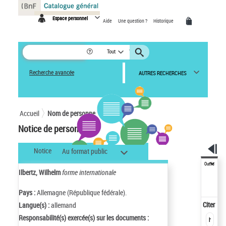
Panneau de gestion des cookies
Espace personnel
Aide
Une question ?
Historique
Tout
Recherche avancée
AUTRES RECHERCHES
Accueil
Nom de personne
Notice de personne
Notice
Au format public
Outils
Ilbertz, Wilhelm
forme internationale
Pays :
Allemagne (République fédérale).
Citer
Langue(s) :
allemand
Responsabilité(s) exercée(s) sur les documents :