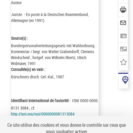
Auteur
Juriste. - En poste à la Deutschen Beamtenbund,
Allemagne (en 1991).
Source(s) :
Bundespersonalvertretungsgesetz mit Wahlordnung :
Kommentar / begr. von Walter Grabendorff, Clemens
Windscheid ; fortgef. von Wilhelm Ilbertz, Ulrich
Widmaier, 1991
Consultée(s) en vain :
Kürschners dtsch. Gel.-Kal., 1987
Identifiant international de l'autorité :
ISNI 0000 0000
8131 3084 , cf.
http://isni.org/isni/0000000081313084
Identifiant de la notice :
ark:/12148/cb122849466
Ce site utilise des cookies et vous donne le contrôle sur ceux que
Notice n° :
FRBNF12284946
vous souhaitez activer