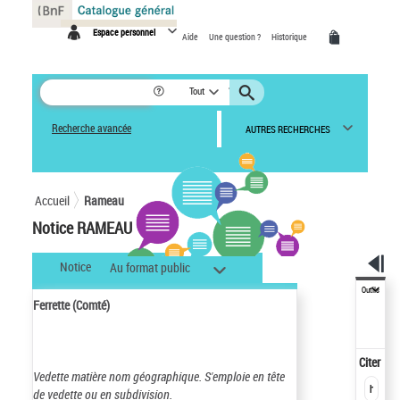
Panneau de gestion des cookies
Espace personnel
Aide
Une question ?
Historique
Tout
Recherche avancée
AUTRES RECHERCHES
Accueil
Rameau
Notice RAMEAU
Notice
Au format public
Outils
Ferrette (Comté)
Citer
Vedette matière nom géographique.
S'emploie en tête
de vedette ou en subdivision.