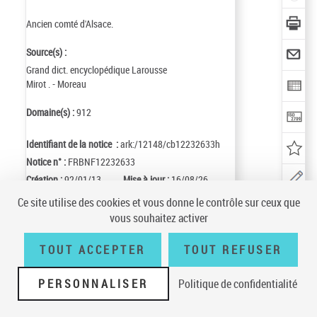
Ancien comté d'Alsace.
Source(s) :
Grand dict. encyclopédique Larousse
Mirot . - Moreau
Domaine(s) :
912
Identifiant de la notice :
ark:/12148/cb12232633h
Notice n° :
FRBNF12232633
Création :
92/01/13
Mise à jour :
16/08/26
Ce site utilise des cookies et vous donne le contrôle sur ceux que
vous souhaitez activer
Conditions générales d'utilisation
|
A propos
|
Plan du site
|
Écrire à la
TOUT ACCEPTER
TOUT REFUSER
BnF
|
Accessibilité (non conforme)
|
V 23.1.0
PERSONNALISER
Politique de confidentialité