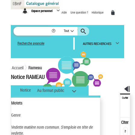
Panneau de gestion des cookies
Espace personnel
Aide
Une question ?
Historique
Tout
Recherche avancée
AUTRES RECHERCHES
Accueil
Rameau
Notice RAMEAU
Notice
Au format public
Outils
Motets
Genre
Citer
Vedette matière nom commun.
S'emploie en tête de
vedette.