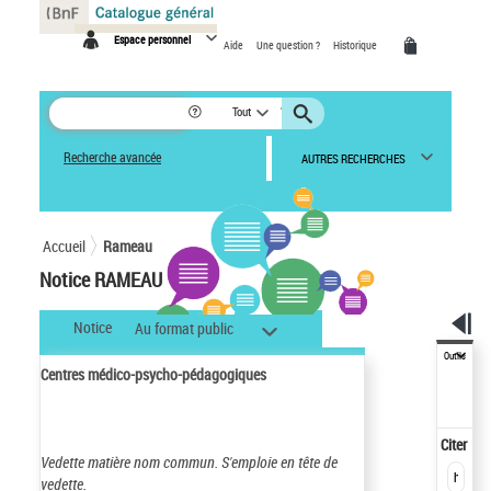
Panneau de gestion des cookies
Espace personnel
Aide
Une question ?
Historique
Tout
Recherche avancée
AUTRES RECHERCHES
Accueil
Rameau
Notice RAMEAU
Notice
Au format public
Outils
Centres médico-psycho-pédagogiques
Citer
Vedette matière nom commun.
S'emploie en tête de
vedette.