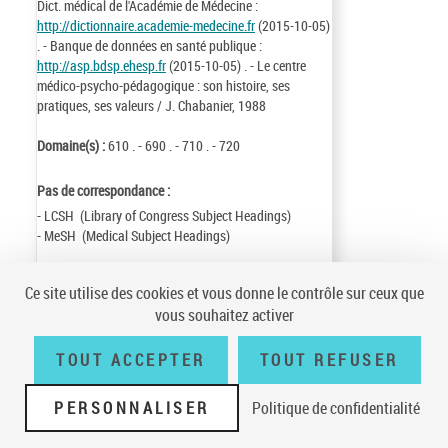
Dict. médical de l'Académie de Médecine :
http://dictionnaire.academie-medecine.fr
(2015-10-05)
. - Banque de données en santé publique :
http://asp.bdsp.ehesp.fr
(2015-10-05) . - Le centre
médico-psycho-pédagogique : son histoire, ses
pratiques, ses valeurs / J. Chabanier, 1988
Domaine(s) :
610 . - 690 . - 710 . - 720
Pas de correspondance :
- LCSH (Library of Congress Subject Headings)
- MeSH (Medical Subject Headings)
Identifiant de la notice :
ark:/12148/cb12074030s
Ce site utilise des cookies et vous donne le contrôle sur ceux que
Notice n° :
FRBNF12074030
vous souhaitez activer
Création :
88/05/02
Mise à jour :
15/10/07
TOUT ACCEPTER
TOUT REFUSER
PERSONNALISER
Politique de confidentialité
Conditions générales d'utilisation
|
A propos
|
Plan du site
|
Écrire à la
BnF
|
Accessibilité (non conforme)
|
V 23.1.0