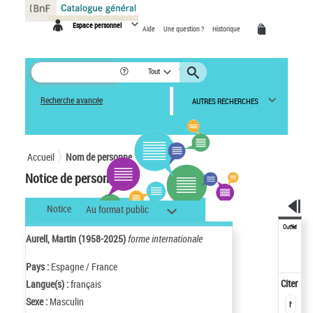
Panneau de gestion des cookies
Espace personnel
Aide
Une question ?
Historique
Tout
Recherche avancée
AUTRES RECHERCHES
Accueil
Nom de personne
Notice de personne
Notice
Au format public
Outils
Aurell, Martin (1958-2025)
forme internationale
Pays :
Espagne / France
Citer
Langue(s) :
français
Sexe :
Masculin