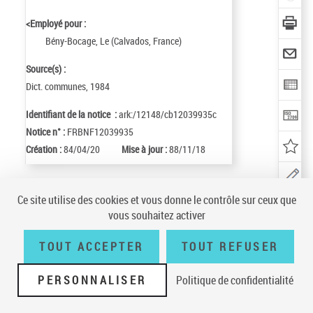
<Employé pour :
Bény-Bocage, Le (Calvados, France)
Source(s) :
Dict. communes, 1984
Identifiant de la notice :
ark:/12148/cb12039935c
Notice n° :
FRBNF12039935
Création :
84/04/20
Mise à jour :
88/11/18
Ce site utilise des cookies et vous donne le contrôle sur ceux que
Conditions générales d'utilisation
|
A propos
|
Plan du site
|
Écrire à la
vous souhaitez activer
BnF
|
Accessibilité (non conforme)
|
V 23.1.0
TOUT ACCEPTER
TOUT REFUSER
PERSONNALISER
Politique de confidentialité