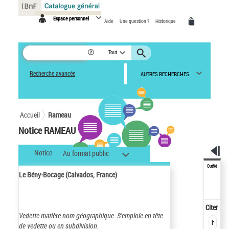
Panneau de gestion des cookies
Espace personnel
Aide
Une question ?
Historique
Tout
Recherche avancée
AUTRES RECHERCHES
Accueil
Rameau
Notice RAMEAU
Notice
Au format public
Outils
Le Bény-Bocage (Calvados, France)
Citer
Vedette matière nom géographique.
S'emploie en tête
de vedette ou en subdivision.