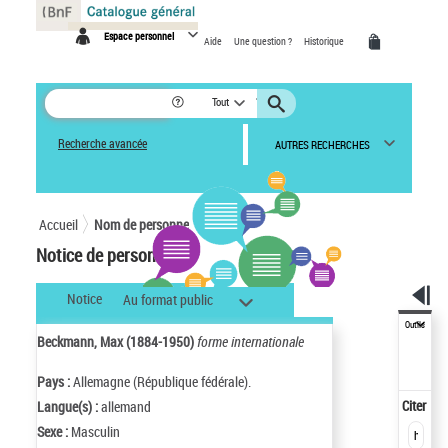
Panneau de gestion des cookies
Espace personnel
Aide
Une question ?
Historique
Tout
Recherche avancée
AUTRES RECHERCHES
Accueil
Nom de personne
Notice de personne
Notice
Au format public
Outils
Beckmann, Max (1884-1950)
forme internationale
Pays :
Allemagne (République fédérale).
Citer
Langue(s) :
allemand
Sexe :
Masculin