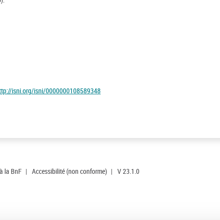
ttp://isni.org/isni/0000000108589348
 à la BnF
|
Accessibilité (non conforme)
|
V 23.1.0