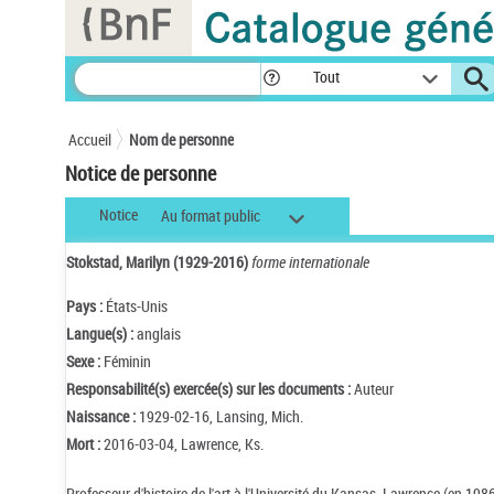
Panneau de gestion des cookies
Tout
Accueil
Nom de personne
Notice de personne
Notice
Au format public
Stokstad, Marilyn (1929-2016)
forme internationale
Pays :
États-Unis
Langue(s) :
anglais
Sexe :
Féminin
Responsabilité(s) exercée(s) sur les documents :
Auteur
Naissance :
1929-02-16, Lansing, Mich.
Mort :
2016-03-04, Lawrence, Ks.
Professeur d'histoire de l'art à l'Université du Kansas, Lawrence (en 1986