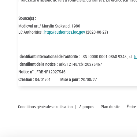
Source(s) :
Medieval art / Marylin Stokstad, 1986
LC Authorities :
http://authorities.loc.gov
(2020-08-27)
Identifiant international de l'autorité :
ISNI 0000 0001 0858 9348 , cf.
h
Identifiant de la notice :
ark:/12148/cb120275467
Notice n° :
FRBNF12027546
Création :
84/01/01
Mise à jour :
20/08/27
Conditions générales d'utilisation
|
A propos
|
Plan du site
|
Écrire