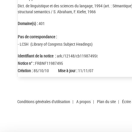
Dict. de linguistique et des sciences du langage, 1994 (art. : Sémantique)
structural semantics / S. Abraham, F. Kiefer, 1966
Domaine(s) :
401
Pas de correspondance :
- LCSH (Library of Congress Subject Headings)
Identifiant de la notice :
ark:/12148/cb11987495t
Notice n° :
FRBNF11987495
Création :
85/10/10
Mise à jour :
11/11/07
Conditions générales d'utilisation
|
A propos
|
Plan du site
|
Écrire