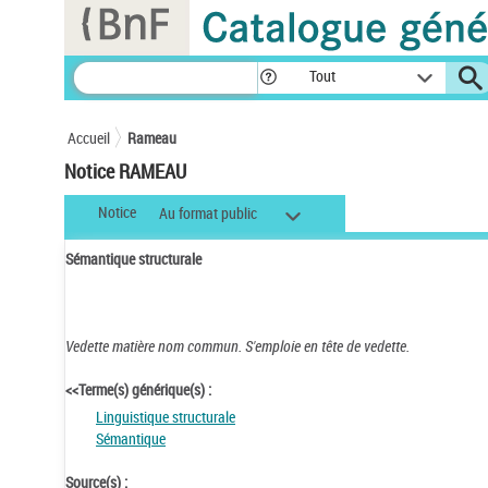
Panneau de gestion des cookies
Tout
Accueil
Rameau
Notice RAMEAU
Notice
Au format public
Sémantique structurale
Vedette matière nom commun.
S'emploie en tête de vedette.
<<Terme(s) générique(s) :
Linguistique structurale
Sémantique
Source(s) :