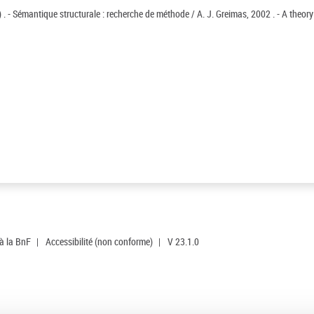
 . - Sémantique structurale : recherche de méthode / A. J. Greimas, 2002 . - A theory
 à la BnF
|
Accessibilité (non conforme)
|
V 23.1.0