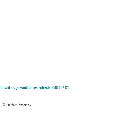
http://id.loc.gov/authorities/subjects/sh85032923
 : Sociétés -- Réserves