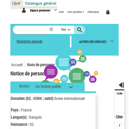
Panneau de gestion des cookies
Espace personnel
Aide
Une question ?
Historique
Tout
Recherche avancée
AUTRES RECHERCHES
Accueil
Nom de personne
Notice de personne
Notice
Au format public
Outils
Donatien (02..-0304 ; saint)
forme internationale
Pays :
France
Citer
Langue(s) :
français
Naissance :
02..