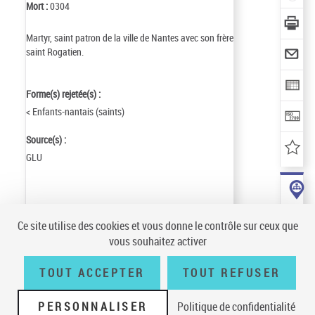
Mort :
0304
Martyr, saint patron de la ville de Nantes avec son frère
saint Rogatien.
Forme(s) rejetée(s) :
< Enfants-nantais (saints)
Source(s) :
GLU
Identifiant de la notice :
ark:/12148/cb119823135
Ce site utilise des cookies et vous donne le contrôle sur ceux que
Notice n° :
FRBNF11982313
vous souhaitez activer
Création :
85/07/08
Mise à jour :
98/12/10
TOUT ACCEPTER
TOUT REFUSER
PERSONNALISER
Politique de confidentialité
Conditions générales d'utilisation
|
A propos
|
Plan du site
|
Écrire à la