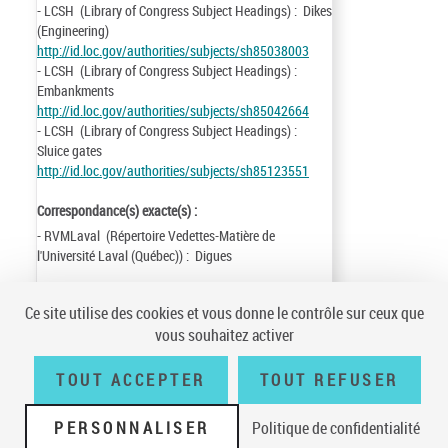
- LCSH (Library of Congress Subject Headings) : Dikes
(Engineering)
http://id.loc.gov/authorities/subjects/sh85038003
- LCSH (Library of Congress Subject Headings) :
Embankments
http://id.loc.gov/authorities/subjects/sh85042664
- LCSH (Library of Congress Subject Headings) :
Sluice gates
http://id.loc.gov/authorities/subjects/sh85123551
Correspondance(s) exacte(s) :
- RVMLaval (Répertoire Vedettes-Matière de
l'Université Laval (Québec)) : Digues
Identifiant de la notice :
ark:/12148/cb11979888x
Ce site utilise des cookies et vous donne le contrôle sur ceux que
Notice n° :
FRBNF11979888
vous souhaitez activer
Création :
85/07/07
Mise à jour :
15/10/30
TOUT ACCEPTER
TOUT REFUSER
PERSONNALISER
Politique de confidentialité
Conditions générales d'utilisation
|
A propos
|
Plan du site
|
Écrire à la