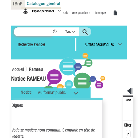
Panneau de gestion des cookies
Espace personnel
Aide
Une question ?
Historique
Tout
Recherche avancée
AUTRES RECHERCHES
Accueil
Rameau
Notice RAMEAU
Notice
Au format public
Outils
Digues
Citer
Vedette matière nom commun.
S'emploie en tête de
vedette.