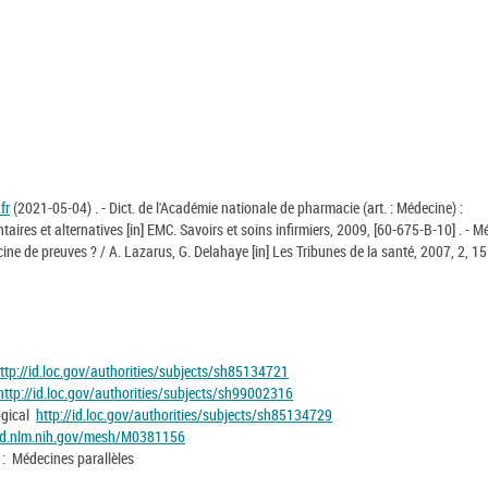
fr
(2021-05-04) . - Dict. de l'Académie nationale de pharmacie (art. : Médecine) :
ires et alternatives [in] EMC. Savoirs et soins infirmiers, 2009, [60-675-B-10] . - M
ine de preuves ? / A. Lazarus, G. Delahaye [in] Les Tribunes de la santé, 2007, 2, 15
ttp://id.loc.gov/authorities/subjects/sh85134721
http://id.loc.gov/authorities/subjects/sh99002316
ogical
http://id.loc.gov/authorities/subjects/sh85134729
/id.nlm.nih.gov/mesh/M0381156
) : Médecines parallèles