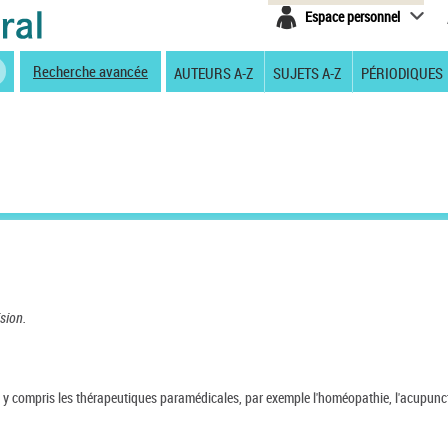
Espace personnel
Recherche avancée
AUTEURS A-Z
SUJETS A-Z
PÉRIODIQUES
sion.
 y compris les thérapeutiques paramédicales, par exemple l'homéopathie, l'acupunctu