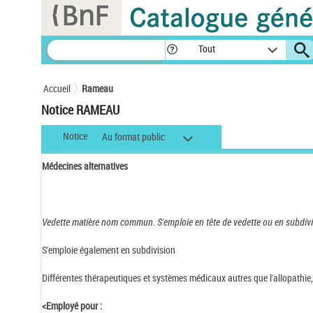
Panneau de gestion des cookies
Tout
Accueil
Rameau
Notice RAMEAU
Notice
Au format public
Médecines alternatives
Vedette matière nom commun.
S'emploie en tête de vedette ou en subdivi
S'emploie également en subdivision
Différentes thérapeutiques et systèmes médicaux autres que l'allopathie,
<Employé pour :