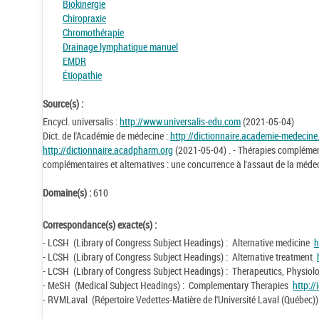
Biokinergie
Chiropraxie
Chromothérapie
Drainage lymphatique manuel
EMDR
Étiopathie
Source(s) :
Encycl. universalis :
http://www.universalis-edu.com
(2021-05-04)
Dict. de l'Académie de médecine :
http://dictionnaire.academie-medecine.
http://dictionnaire.acadpharm.org
(2021-05-04) . - Thérapies complémenta
complémentaires et alternatives : une concurrence à l'assaut de la médec
Domaine(s) :
610
Correspondance(s) exacte(s) :
- LCSH (Library of Congress Subject Headings) : Alternative medicine
h
- LCSH (Library of Congress Subject Headings) : Alternative treatment
- LCSH (Library of Congress Subject Headings) : Therapeutics, Physiol
- MeSH (Medical Subject Headings) : Complementary Therapies
http:/
- RVMLaval (Répertoire Vedettes-Matière de l'Université Laval (Québec)