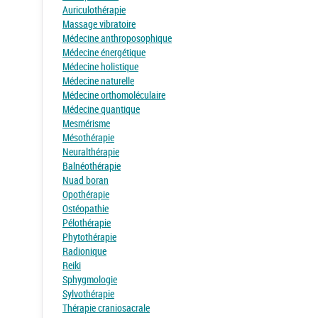
Auriculothérapie
Massage vibratoire
Médecine anthroposophique
Médecine énergétique
Médecine holistique
Médecine naturelle
Médecine orthomoléculaire
Médecine quantique
Mesmérisme
Mésothérapie
Neuralthérapie
Balnéothérapie
Nuad boran
Opothérapie
Ostéopathie
Pélothérapie
Phytothérapie
Radionique
Reiki
Sphygmologie
Sylvothérapie
Thérapie craniosacrale