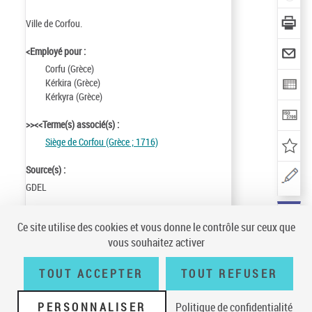
Ville de Corfou.
<Employé pour :
Corfu (Grèce)
Kérkira (Grèce)
Kérkyra (Grèce)
>><<Terme(s) associé(s) :
Siège de Corfou (Grèce ; 1716)
Source(s) :
GDEL
Identifiant de la notice :
ark:/12148/cb11962920p
Ce site utilise des cookies et vous donne le contrôle sur ceux que
Notice n° :
FRBNF11962920
vous souhaitez activer
Création :
84/05/24
Mise à jour :
86/11/07
TOUT ACCEPTER
TOUT REFUSER
PERSONNALISER
Politique de confidentialité
Conditions générales d'utilisation
|
A propos
|
Plan du site
|
Écrire à la