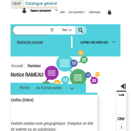
Panneau de gestion des cookies
Espace personnel
Aide
Une question ?
Historique
Tout
Recherche avancée
AUTRES RECHERCHES
Accueil
Rameau
Notice RAMEAU
Notice
Au format public
Outils
Corfou (Grèce)
Citer
Vedette matière nom géographique.
S'emploie en tête
de vedette ou en subdivision.