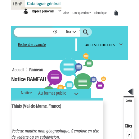
Panneau de gestion des cookies
Espace personnel
Aide
Une question ?
Historique
Tout
Recherche avancée
AUTRES RECHERCHES
Accueil
Rameau
Notice RAMEAU
Notice
Au format public
Outils
Thiais (Val-de-Marne, France)
Citer
Vedette matière nom géographique.
S'emploie en tête
de vedette ou en subdivision.