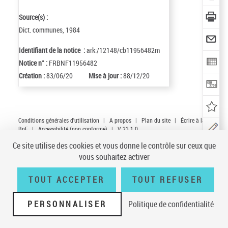
Source(s) :
Dict. communes, 1984
Identifiant de la notice :
ark:/12148/cb11956482m
Notice n° :
FRBNF11956482
Création :
83/06/20
Mise à jour :
88/12/20
Conditions générales d'utilisation
|
A propos
|
Plan du site
|
Écrire à la
BnF
|
Accessibilité (non conforme)
|
V 23.1.0
Ce site utilise des cookies et vous donne le contrôle sur ceux que
vous souhaitez activer
TOUT ACCEPTER
TOUT REFUSER
PERSONNALISER
Politique de confidentialité