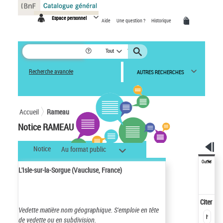
Panneau de gestion des cookies
Espace personnel
Aide
Une question ?
Historique
Tout
Recherche avancée
AUTRES RECHERCHES
Accueil
Rameau
Notice RAMEAU
Notice
Au format public
Outils
L'Isle-sur-la-Sorgue (Vaucluse, France)
Citer
Vedette matière nom géographique.
S'emploie en tête
de vedette ou en subdivision.