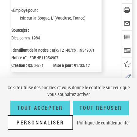
<Employé pour :
Isle-sur-la-Sorgue, L' (Vaucluse, France)
Source(s) :
Dict. comm. 1984
Identifiant de la notice :
ark:/12148/cb11954907r
Notice n° :
FRBNF11954907
Création :
83/04/21
Mise à jour :
91/03/12
Ce site utilise des cookies et vous donne le contrôle sur ceux que
Conditions générales d'utilisation
|
A propos
|
Plan du site
|
Écrire à la
vous souhaitez activer
BnF
|
Accessibilité (non conforme)
|
V 23.1.0
TOUT ACCEPTER
TOUT REFUSER
PERSONNALISER
Politique de confidentialité