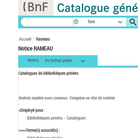
Panneau de gestion des cookies
Tout
Accueil
Rameau
Notice RAMEAU
Notice
Au format public
Catalogues de bibliothèques privées
Vedette matière nom commun.
S'emploie en tête de vedette.
<Employé pour :
Bibliothèques privées -- Catalogues
>><<Terme(s) associé(s) :
Bibliothèques privées