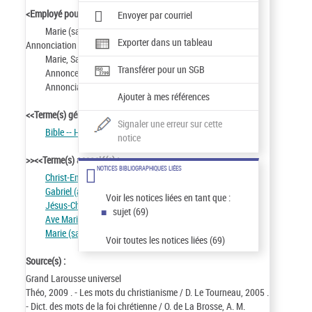
<Employé pour :
Envoyer par courriel
Marie (sainte ; personnage du Nouveau Testament) --
Exporter dans un tableau
Annonciation
Marie, Sainte Vierge -- Annonciation (épisode biblique)
Transférer pour un SGB
Annonce faite à Marie (épisode biblique)
Annonciation à la Vierge Marie (épisode biblique)
Ajouter à mes références
<<Terme(s) générique(s) :
Signaler une erreur sur cette
Bible -- Histoire des événements
notice
>><<Terme(s) associé(s) :
NOTICES BIBLIOGRAPHIQUES LIÉES
Christ-Emmanuel
Gabriel (archange)
Voir les notices liées en tant que :
Jésus-Christ -- Conception et naissance virginales
sujet (69)
Ave Maria
Marie (sainte ; personnage du Nouveau Testament)
Voir toutes les notices liées (69)
Source(s) :
Grand Larousse universel
Théo, 2009 . - Les mots du christianisme / D. Le Tourneau, 2005 .
- Dict. des mots de la foi chrétienne / O. de La Brosse, A. M.