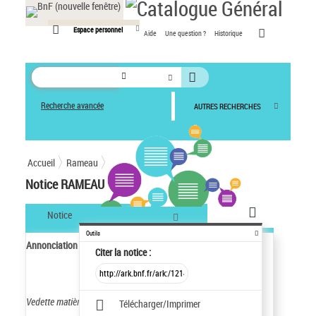
Panneau de gestion des cookies
Espace personnel
Aide
Une question ?
Historique
Recherche avancée
AUTRES RECHERCHES
Accueil
Rameau
Notice RAMEAU
Notice
Outils
Annonciation (épisode biblique)
Citer
la notice :
Vedette matière nom commun.
S'emploie en tête de vedette.
Télécharger/Imprimer