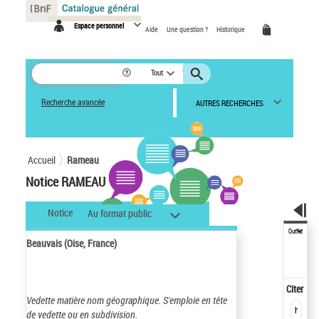
Panneau de gestion des cookies
Espace personnel
Aide
Une question ?
Historique
Tout
Recherche avancée
AUTRES RECHERCHES
Accueil
Rameau
Notice RAMEAU
Notice
Au format public
Outils
Beauvais (Oise, France)
Citer
Vedette matière nom géographique.
S'emploie en tête
de vedette ou en subdivision.