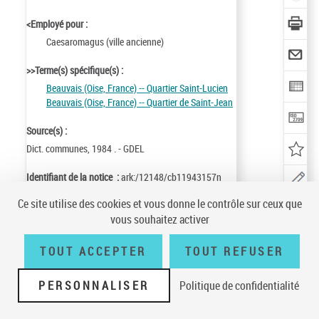
<Employé pour :
Caesaromagus (ville ancienne)
>>Terme(s) spécifique(s) :
Beauvais (Oise, France) -- Quartier Saint-Lucien
Beauvais (Oise, France) -- Quartier de Saint-Jean
Source(s) :
Dict. communes, 1984 . - GDEL
Identifiant de la notice :
ark:/12148/cb11943157n
Notice n° :
FRBNF11943157
Ce site utilise des cookies et vous donne le contrôle sur ceux que
Création :
82/04/05
Mise à jour :
90/01/31
vous souhaitez activer
TOUT ACCEPTER
TOUT REFUSER
Conditions générales d'utilisation
|
A propos
|
Plan du site
|
Écrire à la
PERSONNALISER
Politique de confidentialité
BnF
|
Accessibilité (non conforme)
|
V 23.1.0