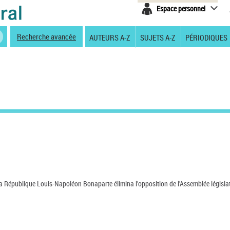
Espace personnel
Recherche avancée
AUTEURS A-Z
SUJETS A-Z
PÉRIODIQUES
la République Louis-Napoléon Bonaparte élimina l'opposition de l'Assemblée législat