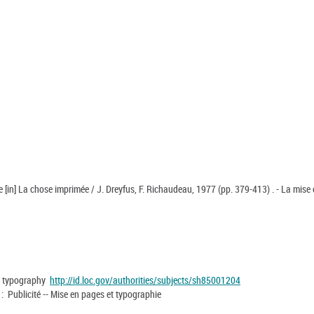
re [in] La chose imprimée / J. Dreyfus, F. Richaudeau, 1977 (pp. 379-413) . - La mise
nd typography
http://id.loc.gov/authorities/subjects/sh85001204
 : Publicité -- Mise en pages et typographie