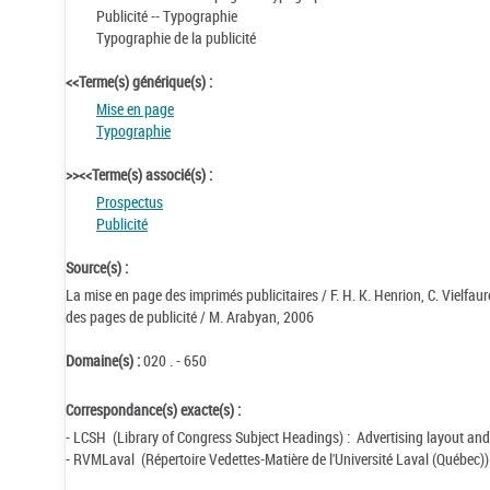
Publicité -- Typographie
Typographie de la publicité
<<Terme(s) générique(s) :
Mise en page
Typographie
>><<Terme(s) associé(s) :
Prospectus
Publicité
Source(s) :
La mise en page des imprimés publicitaires / F. H. K. Henrion, C. Vielfau
des pages de publicité / M. Arabyan, 2006
Domaine(s) :
020 . - 650
Correspondance(s) exacte(s) :
- LCSH (Library of Congress Subject Headings) : Advertising layout a
- RVMLaval (Répertoire Vedettes-Matière de l'Université Laval (Québec))