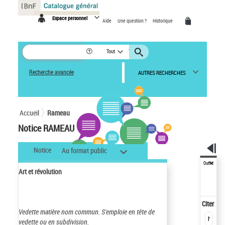
Panneau de gestion des cookies
Espace personnel
Aide
Une question ?
Historique
Tout
Recherche avancée
AUTRES RECHERCHES
Accueil
Rameau
Notice RAMEAU
Notice
Au format public
Outils
Art et révolution
Citer
Vedette matière nom commun.
S'emploie en tête de
vedette ou en subdivision.