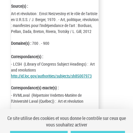
Source(s) :
Art et révolution : Ernst Neizvestny et le rôle de l'artiste
en U.R.S.S. / J. Berger, 1970 . - Art, politique, révolution
: manifestes pour l'indépendance de l'art : Borduas,
Pellan, Dada, Breton, Rivera, Trotsky / L. Gill, 2012
Domaine(s) :
700 . - 900
Correspondance(s) :
- LCSH (Library of Congress Subject Headings) : Art
and revolutions
http://id.loc.gov/authorities/subjects/sh85007973
Correspondance(s) exacte(s) :
- RVMLaval (Répertoire Vedettes-Matière de
l'Université Laval (Québec)) : Art et révolution
Identifiant de la notice :
ark:/12148/cb11937329q
Ce site utilise des cookies et vous donne le contrôle sur ceux que
Notice n° :
FRBNF11937329
vous souhaitez activer
Création :
81/06/01
Mise à jour :
15/01/19