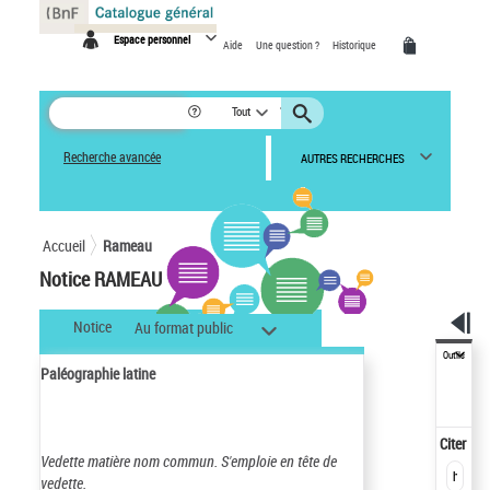
Panneau de gestion des cookies
Espace personnel
Aide
Une question ?
Historique
Tout
Recherche avancée
AUTRES RECHERCHES
Accueil
Rameau
Notice RAMEAU
Notice
Au format public
Outils
Paléographie latine
Citer
Vedette matière nom commun.
S'emploie en tête de
vedette.