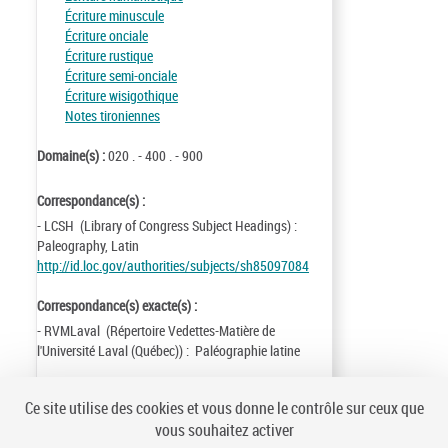
Écriture minuscule
Écriture onciale
Écriture rustique
Écriture semi-onciale
Écriture wisigothique
Notes tironiennes
Domaine(s) :
020 . - 400 . - 900
Correspondance(s) :
- LCSH (Library of Congress Subject Headings) :
Paleography, Latin
http://id.loc.gov/authorities/subjects/sh85097084
Correspondance(s) exacte(s) :
- RVMLaval (Répertoire Vedettes-Matière de
l'Université Laval (Québec)) : Paléographie latine
Identifiant de la notice :
ark:/12148/cb11935646n
Ce site utilise des cookies et vous donne le contrôle sur ceux que
Notice n° :
FRBNF11935646
vous souhaitez activer
Création :
81/02/26
Mise à jour :
12/12/06