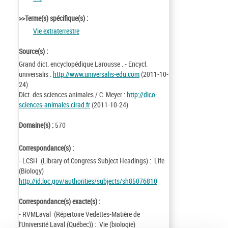
>>Terme(s) spécifique(s) :
Vie extraterrestre
Source(s) :
Grand dict. encyclopédique Larousse . - Encycl.
universalis :
http://www.universalis-edu.com
(2011-10-
24)
Dict. des sciences animales / C. Meyer :
http://dico-
sciences-animales.cirad.fr
(2011-10-24)
Domaine(s) :
570
Correspondance(s) :
- LCSH (Library of Congress Subject Headings) : Life
(Biology)
http://id.loc.gov/authorities/subjects/sh85076810
Correspondance(s) exacte(s) :
- RVMLaval (Répertoire Vedettes-Matière de
l'Université Laval (Québec)) : Vie (biologie)