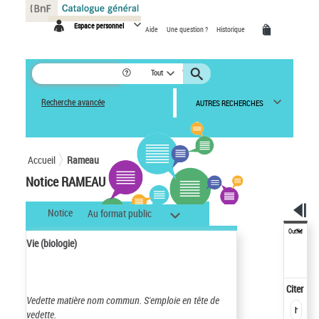
Panneau de gestion des cookies
Espace personnel
Aide
Une question ?
Historique
Tout
Recherche avancée
AUTRES RECHERCHES
Accueil
Rameau
Notice RAMEAU
Notice
Au format public
Outils
Vie (biologie)
Citer
Vedette matière nom commun.
S'emploie en tête de
vedette.