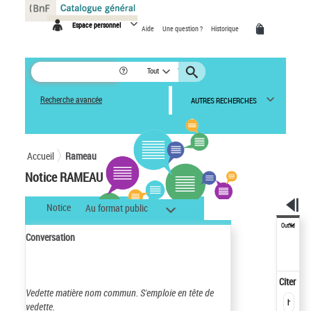
Panneau de gestion des cookies
Espace personnel
Aide
Une question ?
Historique
Tout
Recherche avancée
AUTRES RECHERCHES
Accueil
Rameau
Notice RAMEAU
Notice
Au format public
Outils
Conversation
Citer
Vedette matière nom commun.
S'emploie en tête de
vedette.