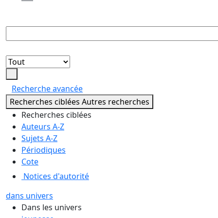
demandes
de
reproduction
Lancer
la
Recherche avancée
recherche
Recherches ciblées
Autres recherches
Recherches ciblées
Auteurs A-Z
Sujets A-Z
Périodiques
Cote
Notices d'autorité
dans univers
Dans les univers