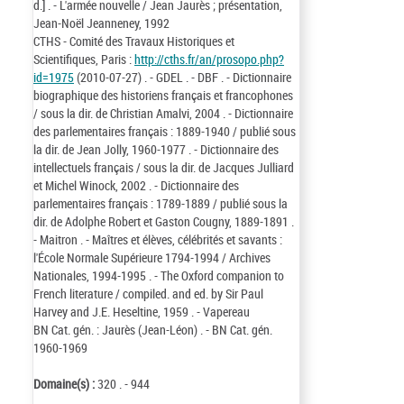
d.] . - L'armée nouvelle / Jean Jaurès ; présentation,
Jean-Noël Jeanneney, 1992
CTHS - Comité des Travaux Historiques et
Scientifiques, Paris :
http://cths.fr/an/prosopo.php?
id=1975
(2010-07-27) . - GDEL . - DBF . - Dictionnaire
biographique des historiens français et francophones
/ sous la dir. de Christian Amalvi, 2004 . - Dictionnaire
des parlementaires français : 1889-1940 / publié sous
la dir. de Jean Jolly, 1960-1977 . - Dictionnaire des
intellectuels français / sous la dir. de Jacques Julliard
et Michel Winock, 2002 . - Dictionnaire des
parlementaires français : 1789-1889 / publié sous la
dir. de Adolphe Robert et Gaston Cougny, 1889-1891 .
- Maitron . - Maîtres et élèves, célébrités et savants :
l'École Normale Supérieure 1794-1994 / Archives
Nationales, 1994-1995 . - The Oxford companion to
French literature / compiled. and ed. by Sir Paul
Harvey and J.E. Heseltine, 1959 . - Vapereau
BN Cat. gén. : Jaurès (Jean-Léon) . - BN Cat. gén.
1960-1969
Domaine(s) :
320 . - 944