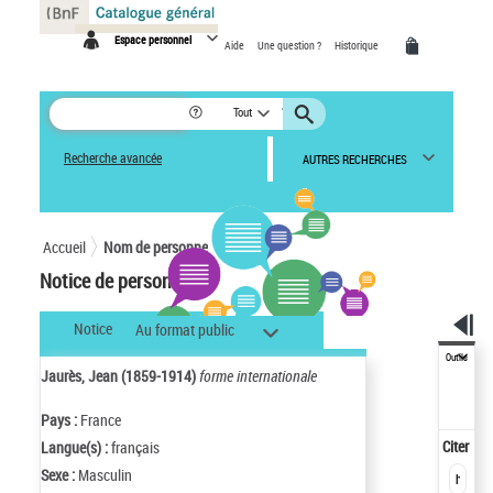
Panneau de gestion des cookies
Espace personnel
Aide
Une question ?
Historique
Tout
Recherche avancée
AUTRES RECHERCHES
Accueil
Nom de personne
Notice de personne
Notice
Au format public
Outils
Jaurès, Jean (1859-1914)
forme internationale
Pays :
France
Citer
Langue(s) :
français
Sexe :
Masculin