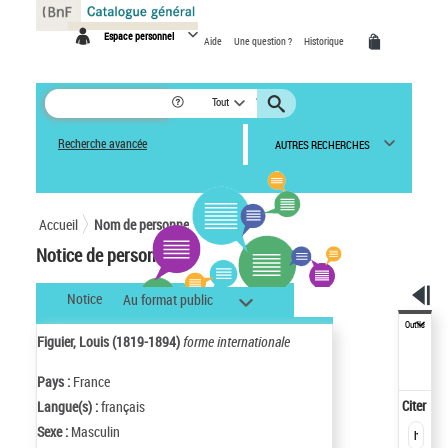
Panneau de gestion des cookies
Espace personnel
Aide
Une question ?
Historique
Tout
Recherche avancée
AUTRES RECHERCHES
Accueil
Nom de personne
Notice de personne
Notice
Au format public
Outils
Figuier, Louis (1819-1894)
forme internationale
Pays :
France
Citer
Langue(s) :
français
Sexe :
Masculin