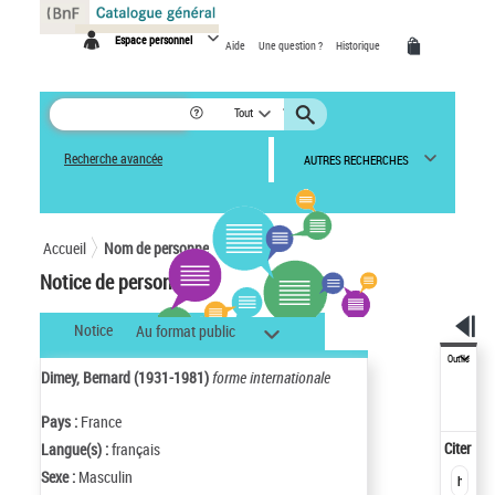
Panneau de gestion des cookies
Espace personnel
Aide
Une question ?
Historique
Tout
Recherche avancée
AUTRES RECHERCHES
Accueil
Nom de personne
Notice de personne
Notice
Au format public
Outils
Dimey, Bernard (1931-1981)
forme internationale
Pays :
France
Citer
Langue(s) :
français
Sexe :
Masculin