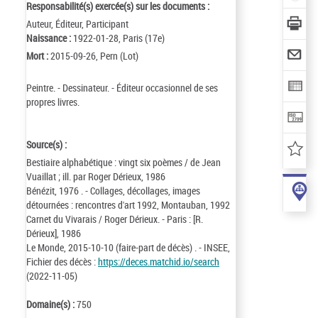
Responsabilité(s) exercée(s) sur les documents :
Auteur, Éditeur, Participant
Naissance :
1922-01-28, Paris (17e)
Mort :
2015-09-26, Pern (Lot)
Peintre. - Dessinateur. - Éditeur occasionnel de ses
propres livres.
Source(s) :
Bestiaire alphabétique : vingt six poèmes / de Jean
Vuaillat ; ill. par Roger Dérieux, 1986
Bénézit, 1976 . - Collages, décollages, images
détournées : rencontres d'art 1992, Montauban, 1992
Carnet du Vivarais / Roger Dérieux. - Paris : [R.
Dérieux], 1986
Le Monde, 2015-10-10 (faire-part de décès) . - INSEE,
Fichier des décès :
https://deces.matchid.io/search
(2022-11-05)
Domaine(s) :
750