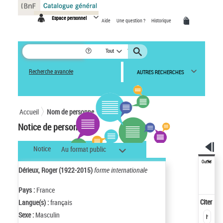
Panneau de gestion des cookies
Espace personnel
Aide
Une question ?
Historique
Tout
Recherche avancée
AUTRES RECHERCHES
Accueil
Nom de personne
Notice de personne
Notice
Au format public
Outils
Dérieux, Roger (1922-2015)
forme internationale
Pays :
France
Citer
Langue(s) :
français
Sexe :
Masculin