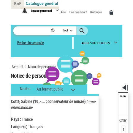
Panneau de gestion des cookies
Espace personnel
Aide
Une question ?
Historique
Tout
Recherche avancée
AUTRES RECHERCHES
Accueil
Nom de personne
Notice de personne
Notice
Au format public
Outils
Cotté, Sabine (19..-.... ; conservateur de musée)
forme
internationale
Pays :
France
Citer
Langue(s) :
français