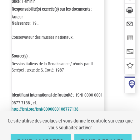
Sexe :
Féminin
Responsabilité(s) exercée(s) sur les documents :
Auteur
Naissance :
19..
Conservateur des musées nationaux.
Source(s) :
Dessins italiens de la Renaissance / réunis par H.
Scrépel ; texte de S. Cotté, 1987
Identifiant international de l'autorité :
ISNI 0000 0001
0877 7138 , cf.
http://isni.org/isni/0000000108777138
Identifiant de la notice :
ark:/12148/cb11897836f
Ce site utilise des cookies et vous donne le contrôle sur ceux que
Notice n° :
FRBNF11897836
vous souhaitez activer
Création :
75/08/11
Mise à jour :
08/05/19