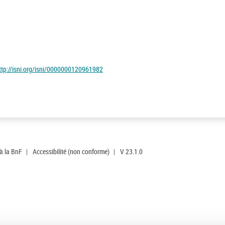
ttp://isni.org/isni/0000000120961982
 à la BnF
|
Accessibilité (non conforme)
|
V 23.1.0