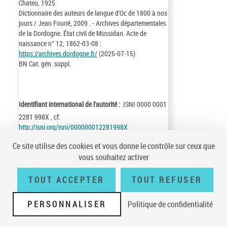
Chateu, 1925
Dictionnaire des auteurs de langue d'Oc de 1800 à nos
jours / Jean Fourié, 2009 . - Archives départementales
de la Dordogne. État civil de Mussidan. Acte de
naissance n° 12, 1862-03-08 :
https://archives.dordogne.fr/
(2025-07-15)
BN Cat. gén. suppl.
Identifiant international de l'autorité :
ISNI 0000 0001
2281 998X , cf.
http://isni.org/isni/000000012281998X
Identifiant de la notice :
ark:/12148/cb11891270h
Ce site utilise des cookies et vous donne le contrôle sur ceux que
Notice n° :
FRBNF11891270
vous souhaitez activer
Création :
79/07/11
Mise à jour :
25/07/15
TOUT ACCEPTER
TOUT REFUSER
PERSONNALISER
Politique de confidentialité
Conditions générales d'utilisation
|
A propos
|
Plan du site
|
Écrire à la
BnF
|
Accessibilité (non conforme)
|
V 23.1.0