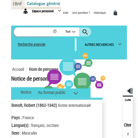
Panneau de gestion des cookies
Espace personnel
Aide
Une question ?
Historique
Tout
Recherche avancée
AUTRES RECHERCHES
Accueil
Nom de personne
Notice de personne
Notice
Au format public
Outils
Benoît, Robert (1862-1942)
forme internationale
Pays :
France
Citer
Langue(s) :
français, occitan
Sexe :
Masculin