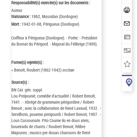
Responsabilité(s) exercée(s) sur les documents :
Auteur
Naissance :
1862, Mussidan (Dordogne)
Mort :
1942-01-08, Périgueux (Dordogne)
Coiffeur à Périgueux (Dordogne). - Poète. - Président
du Bornat du Périgord. - Majoral du Félibrige (1909).
Forme(s) rejetée(s) :
< Benoît, Roubert (1862-1942)
occitan
Source(s) :
BN Cat. gén. suppl.
Lou Preijounié, comédie d'actualité / Robert Benoît,
1941 . - Abrégé de grammaire périgordine / Robert
Benoit ; avec la collaboration de René Lavaud, 1932 . -
Servilhoto, pouemo perigourdi / Robert Benoit, 1907 . -
Lous Cussounate. Pito Coume ilo en dous ateis,
boueirado de chants / Roubert Benoit, felibre
Majoureu ; musico per douas chansons de René