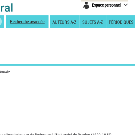
Espace personnel
Recherche avancée
AUTEURS A-Z
SUJETS A-Z
PÉRIODIQUES
ionale
 de linguistique et de littérature à l'Université de Breslau (1830-1842).