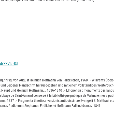
ob XXVIa 43]
ur] / hrsg. von August Heinrich Hoffmann von Fallersleben, 1969 . - Williram's Über
r und Leidener Handschrift herausgegeben und mit einem vollständigen Wörterbuch
oriz Haupt und Heinrich Hoffmann..., 1836-1840 . - Elnonensia : monuments des lang
'abbaye de Saint-Amand conservé à la bibliothèque publique de Valenciennes / publ
lems, 1837 . - Fragmenta theotisca versionis antiquissimae Evangelii S. Matthaei et 
nsis / ediderunt Stephanus Endlicher et Hoffmann Fallerslebensis, 1841