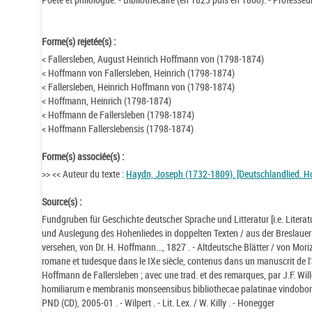
Forme(s) rejetée(s) :
< Fallersleben, August Heinrich Hoffmann von (1798-1874)
< Hoffmann von Fallersleben, Heinrich (1798-1874)
< Fallersleben, Heinrich Hoffmann von (1798-1874)
< Hoffmann, Heinrich (1798-1874)
< Hoffmann de Fallersleben (1798-1874)
< Hoffmann Fallerslebensis (1798-1874)
Forme(s) associée(s) :
>> << Auteur du texte :
Haydn, Joseph (1732-1809). [Deutschlandlied. H
Source(s) :
Fundgruben für Geschichte deutscher Sprache und Litteratur [i.e. Literat
und Auslegung des Hohenliedes in doppelten Texten / aus der Breslaue
versehen, von Dr. H. Hoffmann..., 1827 . - Altdeutsche Blätter / von M
romane et tudesque dans le IXe siècle, contenus dans un manuscrit de l
Hoffmann de Fallersleben ; avec une trad. et des remarques, par J.F. Wil
homiliarum e membranis monseensibus bibliothecae palatinae vindobone
PND (CD), 2005-01 . - Wilpert . - Lit. Lex. / W. Killy . - Honegger