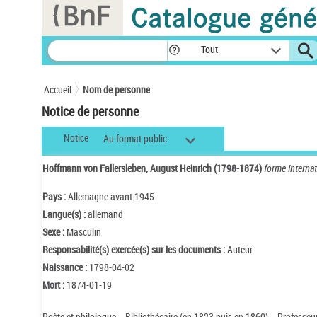
Panneau de gestion des cookies
Tout
Accueil
Nom de personne
Notice de personne
Notice
Au format public
Hoffmann von Fallersleben, August Heinrich (1798-1874)
forme internat
Pays :
Allemagne avant 1945
Langue(s) :
allemand
Sexe :
Masculin
Responsabilité(s) exercée(s) sur les documents :
Auteur
Naissance :
1798-04-02
Mort :
1874-01-19
Poète et philologue. - Bibliothécaire (en 1823 puis en 1860). - Professeur