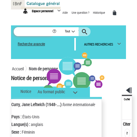
Panneau de gestion des cookies
Espace personnel
Aide
Une question ?
Historique
Tout
Recherche avancée
AUTRES RECHERCHES
Accueil
Nom de personne
Notice de personne
Notice
Au format public
Outils
Curry, Jane Leftwich (1948-....)
forme internationale
Pays :
États-Unis
Citer
Langue(s) :
anglais
Sexe :
Féminin