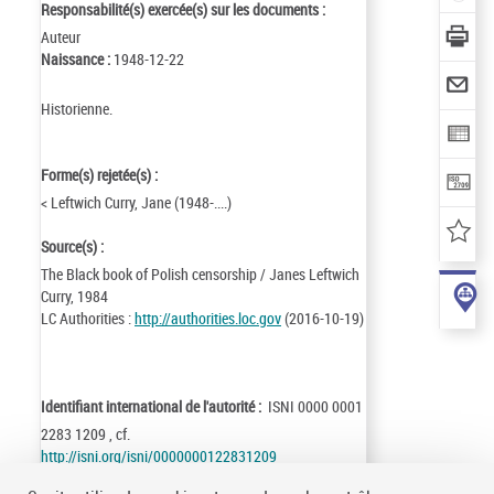
Responsabilité(s) exercée(s) sur les documents :
Auteur
Naissance :
1948-12-22
Historienne.
Forme(s) rejetée(s) :
< Leftwich Curry, Jane (1948-....)
Source(s) :
The Black book of Polish censorship / Janes Leftwich
Curry, 1984
LC Authorities :
http://authorities.loc.gov
(2016-10-19)
Identifiant international de l'autorité :
ISNI 0000 0001
2283 1209 , cf.
http://isni.org/isni/0000000122831209
Identifiant de la notice :
ark:/12148/cb118860401