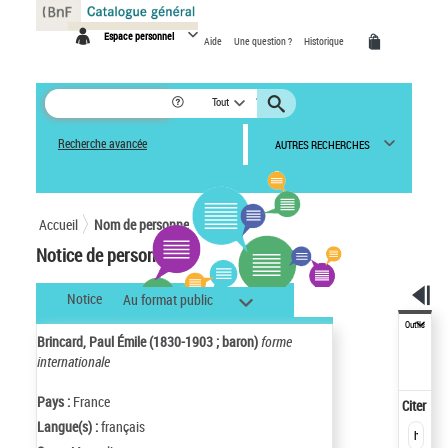
Panneau de gestion des cookies
Espace personnel
Aide
Une question ?
Historique
Tout
Recherche avancée
AUTRES RECHERCHES
Accueil
Nom de personne
Notice de personne
Notice
Au format public
Outils
Brincard, Paul Émile (1830-1903 ; baron)
forme
internationale
Pays :
France
Citer
Langue(s) :
français