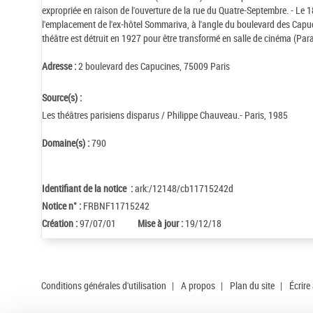
expropriée en raison de l'ouverture de la rue du Quatre-Septembre. - Le 
l'emplacement de l'ex-hôtel Sommariva, à l'angle du boulevard des Capucin
théâtre est détruit en 1927 pour être transformé en salle de cinéma (Pa
Adresse :
2 boulevard des Capucines, 75009 Paris
Source(s) :
Les théâtres parisiens disparus / Philippe Chauveau.- Paris, 1985
Domaine(s) :
790
Identifiant de la notice :
ark:/12148/cb11715242d
Notice n° :
FRBNF11715242
Création :
97/07/01
Mise à jour :
19/12/18
Conditions générales d'utilisation
|
A propos
|
Plan du site
|
Écrire