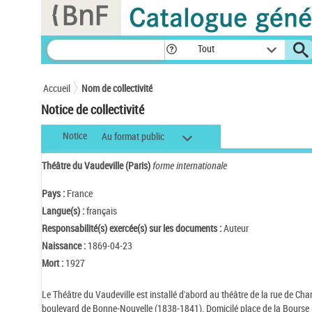
Panneau de gestion des cookies
Tout
Accueil
Nom de collectivité
Notice de collectivité
Notice
Au format public
Théâtre du Vaudeville (Paris)
forme internationale
Pays :
France
Langue(s) :
français
Responsabilité(s) exercée(s) sur les documents :
Auteur
Naissance :
1869-04-23
Mort :
1927
Le Théâtre du Vaudeville est installé d'abord au théâtre de la rue de Ch
boulevard de Bonne-Nouvelle (1838-1841). Domicilé place de la Bourse (27