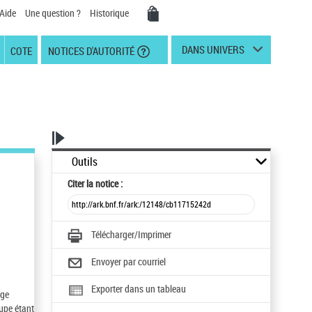
Aide
Une question ?
Historique
DANS UNIVERS
COTE
NOTICES D'AUTORITÉ
Outils
Citer
la notice :
Télécharger/Imprimer
Envoyer par courriel
Exporter dans un tableau
uge
oupe étant